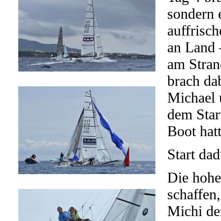
sondern 
auffrisc
an Land 
am Stran
brach da
Michael 
dem Start
Boot hatt
Start da
Die hohe
schaffen
Michi der