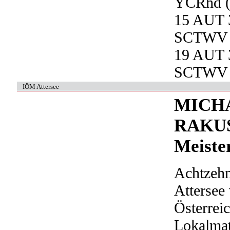
YCRhd (
15 AUT 3
SCTWV 
19 AUT 3
SCTWV 
IÖM Attersee
MICHA
RAKUSC
Meister
Achtzehn
Attersee 
Österrei
Lokalmat