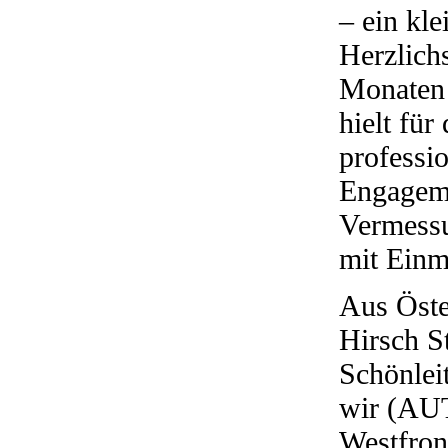
– ein kle
Herzlich
Monaten 
hielt für
professio
Engageme
Vermessu
mit Einm
Aus Öste
Hirsch S
Schönlei
wir (AUT
Westfront