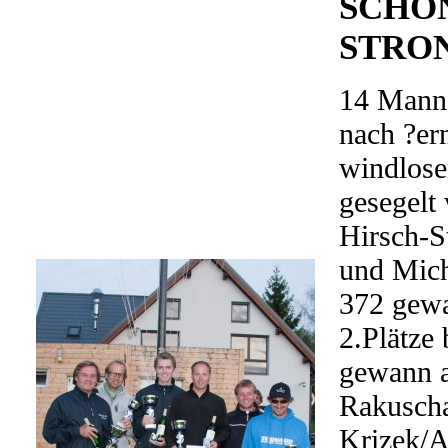
SCHÖN
STRO
14 Manns
nach ?er
windlose
gesegelt
Hirsch-
und Mich
372 gewa
2.Plätze
gewann a
Rakuscha
Krizek/A