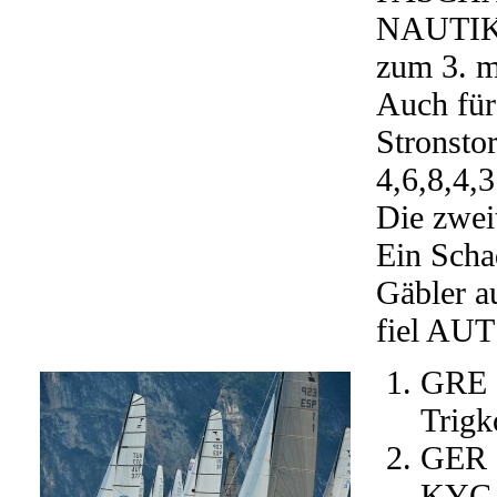
NAUTIK
zum 3. 
Auch für
Stronstor
4,6,8,4,3
Die zweit
Ein Scha
Gäbler a
fiel AUT
GRE 7
Trigk
GER 1
KYC