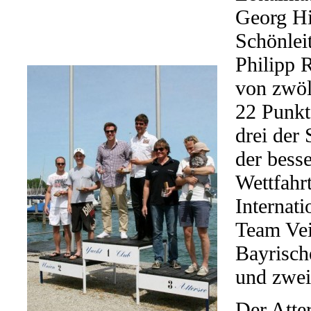
Georg Hi
Schönlei
Philipp R
von zwölf
22 Punkt
drei der 
der bess
Wettfahrt
Internati
Team Ve
Bayrisch
und zwei
Der Atter