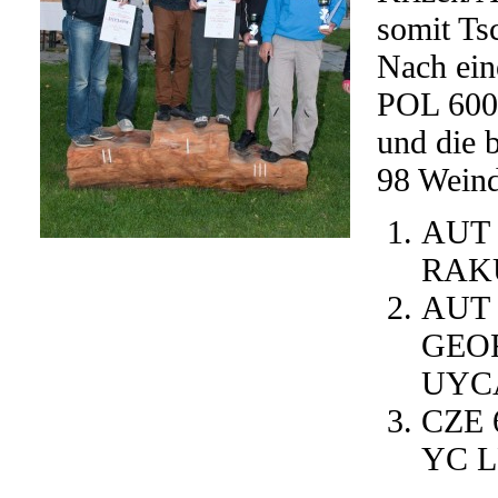
somit Ts
Nach ein
POL 600 
und die 
98 Weind
AUT 
RAKU
AUT
GEO
UYCA
CZE 
YC L