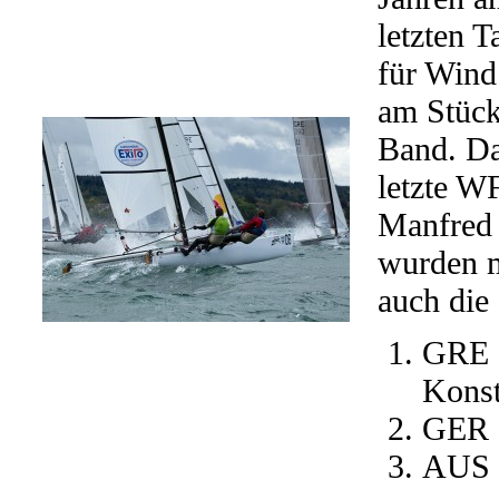
letzten 
für Wind
am Stück
Band. Da
letzte W
Manfred 
wurden m
auch die 
GRE 7
Konst
GER 1
AUS 3