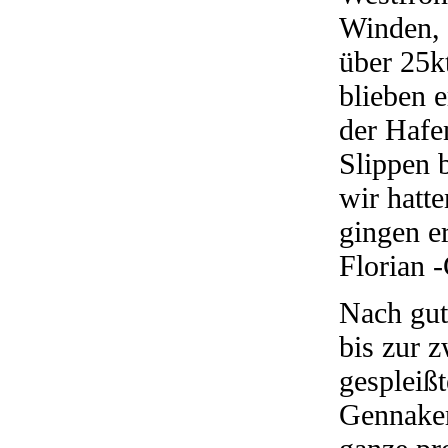
Winden, 
über 25k
blieben e
der Hafe
Slippen b
wir hatt
gingen e
Florian 
Nach gut
bis zur 
gespleiß
Gennaker