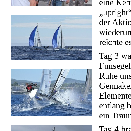
eine Ken
„upright
der Akti
wiederum 
reichte e
Tag 3 wa
Funsegel
Ruhe uns
Gennaker
Elemente
entlang b
ein Tra
Tag 4 bra