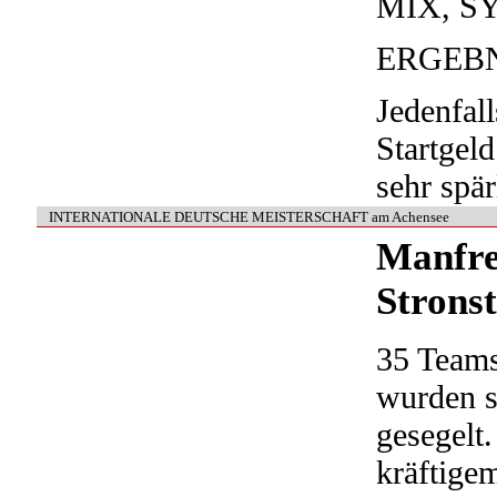
MIX, S
ERGEBN
Jedenfal
Startgel
sehr spär
INTERNATIONALE DEUTSCHE MEISTERSCHAFT am Achensee
Manfre
Stronst
35 Teams
wurden s
gesegelt
kräftige