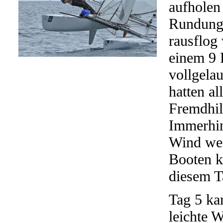
aufholen 
Rundung 
rausflog
einem 9 P
vollgela
hatten a
Fremdhil
Immerhin
Wind wei
Booten k
diesem T
Tag 5 ka
leichte 