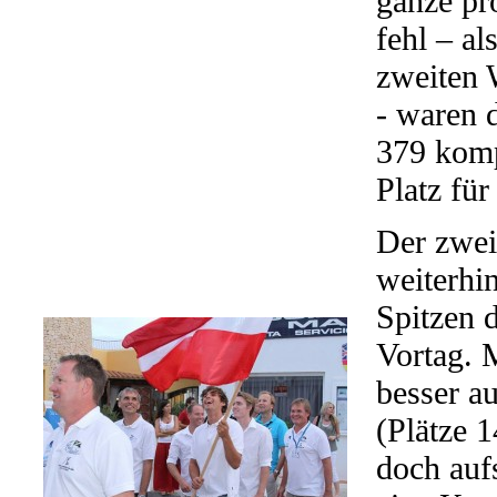
ganze pr
fehl – a
zweiten 
- waren 
379 komp
Platz für
Der zwei
weiterhi
Spitzen d
Vortag. 
besser au
(Plätze 
doch aufs