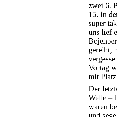
zwei 6. 
15. in de
super tak
uns lief 
Bojenber
gereiht,
vergesse
Vortag w
mit Platz
Der letz
Welle – b
waren be
und sege