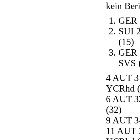
kein Beri
GER 5
SUI 2
(15)
GER 1
SVS 
4 AUT 3 
YCRhd (
6 AUT 3
(32)
9 AUT 34
11 AUT 3