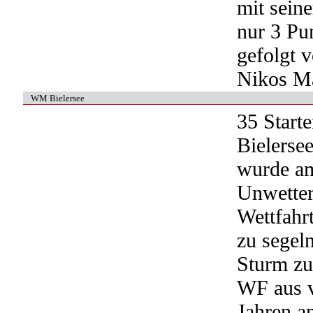
mit sein
nur 3 Pu
gefolgt 
Nikos Ma
WM Bielersee
35 Start
Bielersee
wurde am
Unwetter
Wettfahrt
zu segel
Sturm zu
WF aus v
Jahren a