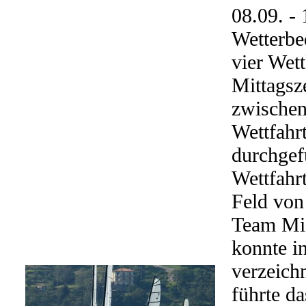
08.09. - 
Wetterbe
vier Wet
Mittagsze
zwischen
Wettfahr
durchgef
Wettfahrt
Feld von
Team Mic
konnte in
verzeichn
führte d