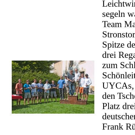
Leichtwin
segeln w
Team Man
Stronsto
Spitze de
drei Reg
zum Schl
Schönlei
UYCAs, d
den Tsch
Platz dr
deutsche
Frank Rü