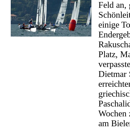
Feld an,
Schönlei
einige T
Endergeb
Rakuscha
Platz, M
verpasst
Dietmar 
erreicht
griechis
Paschali
Wochen z
am Biele